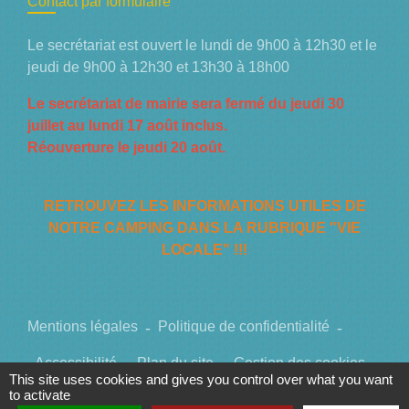
Contact par formulaire
Le secrétariat est ouvert le lundi de 9h00 à 12h30 et le
jeudi de 9h00 à 12h30 et 13h30 à 18h00
Le secrétariat de mairie sera fermé du jeudi 30
juillet au lundi 17 août inclus.
Réouverture le jeudi 20 août.
RETROUVEZ LES INFORMATIONS UTILES DE
NOTRE CAMPING DANS LA RUBRIQUE "VIE
LOCALE" !!!
Mentions légales
-
Politique de confidentialité
-
Accessibilité
-
Plan du site
-
Gestion des cookies
This site uses cookies and gives you control over what you want
to activate