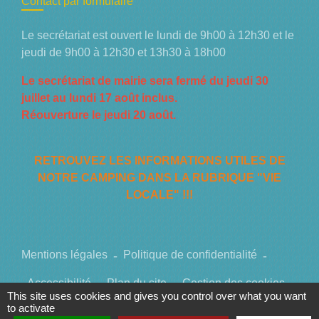
Contact par formulaire
Le secrétariat est ouvert le lundi de 9h00 à 12h30 et le
jeudi de 9h00 à 12h30 et 13h30 à 18h00
Le secrétariat de mairie sera fermé du jeudi 30
juillet au lundi 17 août inclus.
Réouverture le jeudi 20 août.
RETROUVEZ LES INFORMATIONS UTILES DE
NOTRE CAMPING DANS LA RUBRIQUE "VIE
LOCALE" !!!
Mentions légales
-
Politique de confidentialité
-
Accessibilité
-
Plan du site
-
Gestion des cookies
This site uses cookies and gives you control over what you want
to activate